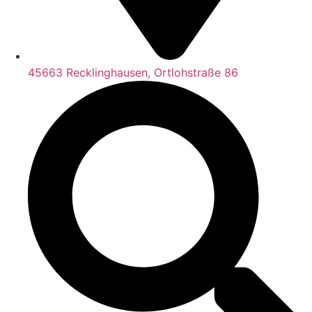
45663 Recklinghausen, Ortlohstraße 86